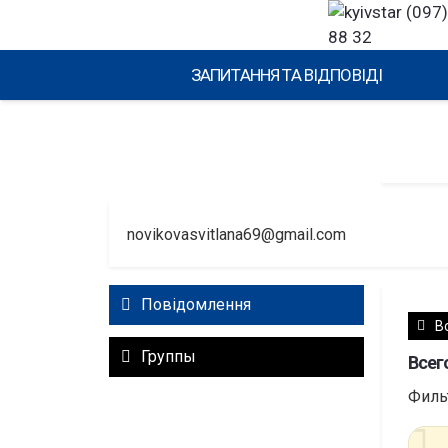
(097)
88 32
ЗАПИТАННЯ ТА ВІДПОВІДІ
novikovasvitlana69@gmail.com
Повідомлення
В
Группы
Всего
Филь