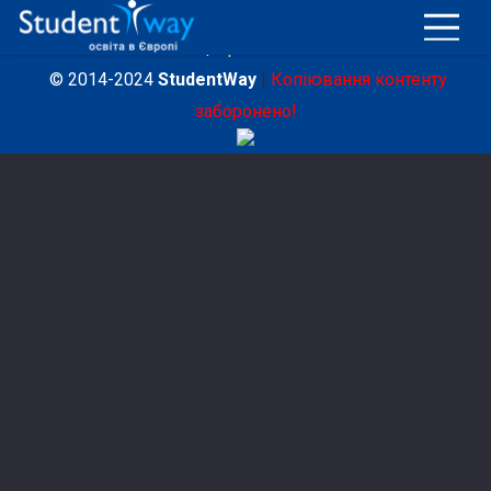
Політика конфіденційності
|
Договір публічної оферти
|
Правила
© 2014-2024
StudentWay
|
Копіювання контенту
заборонено!