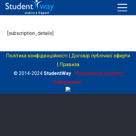
[subscription_details]
Політика конфіденційності
|
Договір публічної оферти
|
Правила
© 2014-2024
StudentWay
|
Копіювання контенту
заборонено!