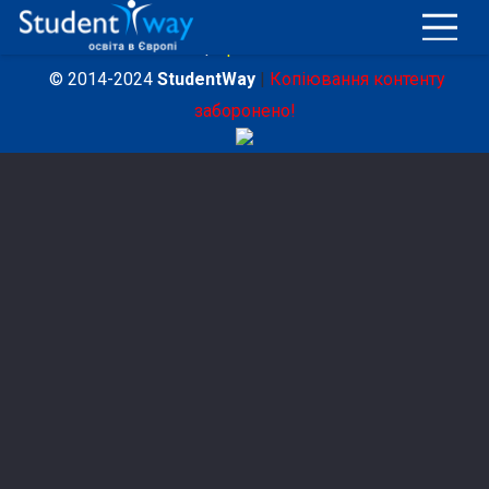
Політика конфіденційності
|
Договір публічної оферти
|
Правила
© 2014-2024
StudentWay
|
Копіювання контенту
заборонено!