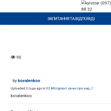
(097)
88 32
ЗАПИТАННЯ ТА ВІДПОВІДІ
90
by
kovalenkoo
Uploaded
2 года ago
in
02 Абітурієнт св-во про нар_1
kovalenkoo: