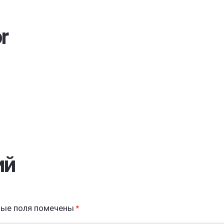
r
ий
ные поля помечены
*